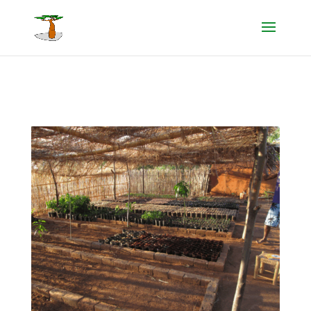
@media screen and ( max-width: 980px ) { .inverse { display: flex; flex-
direction: column-reverse; } }