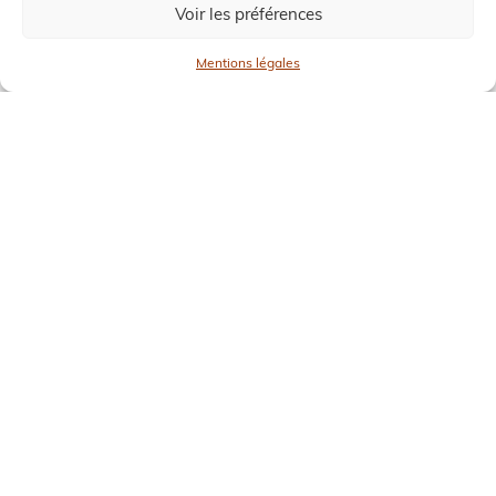
construction d'une école à
Voir les préférences
Madagascar et formé les habitants à
l'écologie avec l'aide...
Mentions légales
lire plus
Agro écologie forestière au Bongolova
OCT 2023
|
AGROÉCOLOGIE