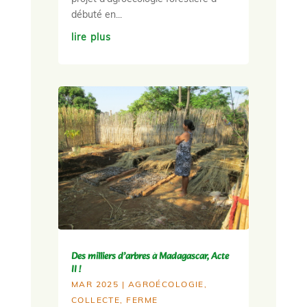
débuté en...
lire plus
Des milliers d’arbres à Madagascar, Acte
II !
MAR 2025
|
AGROÉCOLOGIE
,
COLLECTE
,
FERME