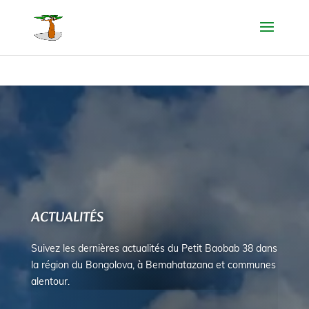
@media screen and ( max-width: 980px ) { .inverse { display: flex; flex-
direction: column-reverse; } }
ACTUALITÉS
Suivez les dernières actualités du Petit Baobab 38
dans
la région du Bongolova, à Bemahatazana et communes
alentour
.