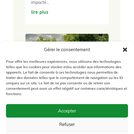
impacté...
lire plus
Gérer le consentement
Pour offrir les meilleures expériences, nous utilisons des technologies
telles que les cookies pour stocker et/ou accéder aux informations des
appareils. Le fait de consentir à ces technologies nous permettra de
traiter des données telles que le comportement de navigation ou les ID
Des milliers d’arbres à Madagascar
uniques sur ce site. Le fait de ne pas consentir ou de retirer son
NOV 2023
|
AGROÉCOLOGIE
,
consentement peut avoir un effet négatif sur certaines caractéristiques et
fonctions.
COLLECTE
Planter des arbres à Madagascar
pour : nourrir la population, fournir de
Accepter
l'énergie, soigner, lutter contre
l'érosion, sauver les sol. À propos de
Refuser
cette collecte Après avoir aidé à la