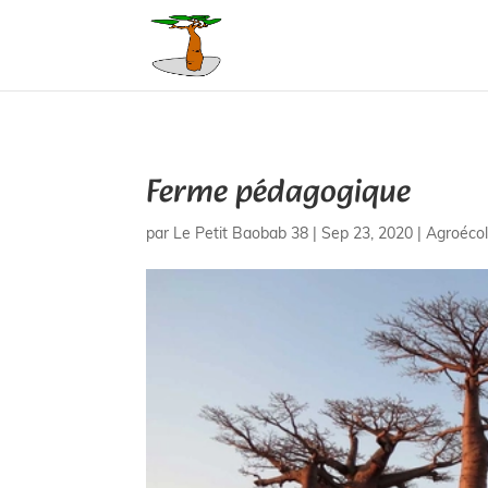
@media screen and ( max-width: 980px ) { .inverse { display: flex; flex-
Ferme pédagogique
par
Le Petit Baobab 38
|
Sep 23, 2020
|
Agroécol