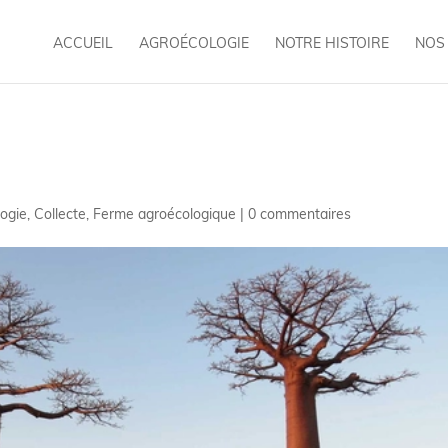
direction: column-reverse; } }
ACCUEIL
AGROÉCOLOGIE
NOTRE HISTOIRE
NOS
ogie
,
Collecte
,
Ferme agroécologique
|
0 commentaires